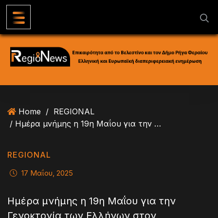
S
k
i
p
t
o
c
o
n
Home
/
REGIONAL
t
/ Ημέρα μνήμης η 19η Μαΐου για την Γενοκτονία των Ελλήνων στον Μικρασιατικό Πόντο
e
n
t
REGIONAL
17 Μαΐου, 2025
Ημέρα μνήμης η 19η Μαΐου για την
Γενοκτονία των Ελλήνων στον