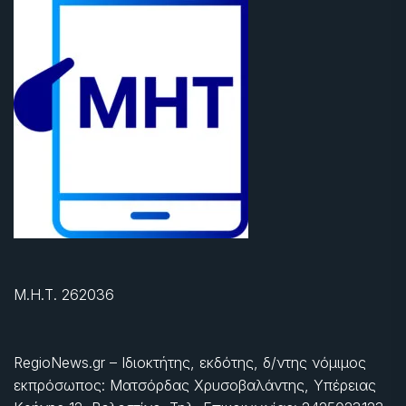
Μ.Η.Τ. 262036
RegioNews.gr – Ιδιοκτήτης, εκδότης, δ/ντης νόμιμος
εκπρόσωπος: Ματσόρδας Χρυσοβαλάντης, Υπέρειας