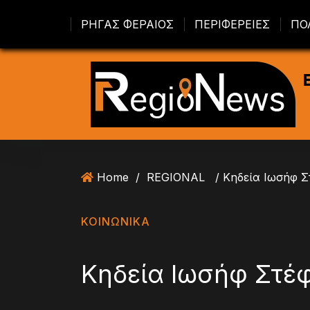
S
ΡΗΓΑΣ ΦΕΡΑΙΟΣ
ΠΕΡΙΦΕΡΕΙΕΣ
ΠΟ
k
i
p
t
o
c
o
n
t
Home
/
REGIONAL
/ Κηδεία Ιωσήφ 
e
n
t
ΚΟΙΝΩΝΙΚΑ
Κηδεία Ιωσήφ Στέ