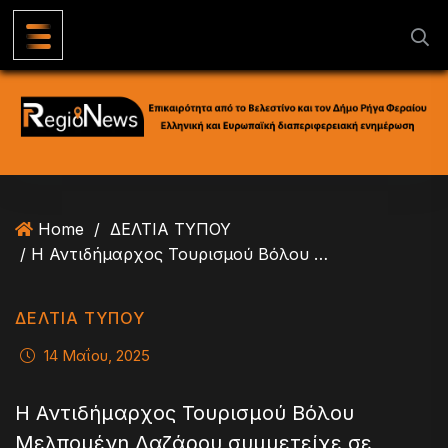
S
k
i
p
t
o
c
o
n
Home
/
ΔΕΛΤΙΑ ΤΥΠΟΥ
t
/ Η Αντιδήμαρχος Τουρισμού Βόλου Μελπομένη Λαζάρου συμμετείχε σε εκδήλωση στο Μόναχο
e
n
t
ΔΕΛΤΙΑ ΤΥΠΟΥ
14 Μαΐου, 2025
Η Αντιδήμαρχος Τουρισμού Βόλου
Μελπομένη Λαζάρου συμμετείχε σε