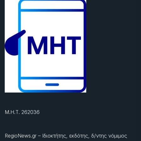
Μ.Η.Τ. 262036
RegioNews.gr – Ιδιοκτήτης, εκδότης, δ/ντης νόμιμος