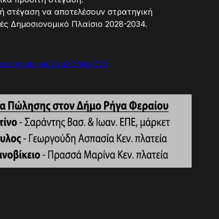
ιτή στέγαση να αποτελέσουν στρατηγική
ές Δημοσιονομικό Πλαίσιο 2028-2034.
tps://youtu.be/QsuXOMexCVo