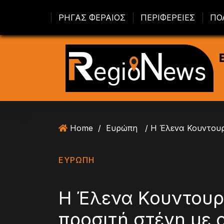
S
ΡΗΓΑΣ ΦΕΡΑΙΟΣ
ΠΕΡΙΦΕΡΕΙΕΣ
ΠΟ
k
i
p
t
o
c
o
n
t
Home
/
Ευρώπη
e
n
t
ΕΥΡΏΠΗ
H Έλενα Κουντουρ
προσιτή στέγη με 