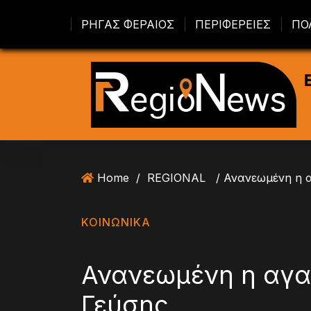
S
ΡΗΓΑΣ ΦΕΡΑΙΟΣ
ΠΕΡΙΦΕΡΕΙΕΣ
ΠΟ
k
i
p
t
o
c
o
n
t
Home
/
REGIONAL
e
n
t
ΚΟΙΝΩΝΙΚΑ
Ανανεωμένη η αγα
Γεύσης