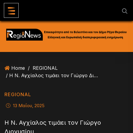
S
k
i
p
t
o
c
o
n
Home
/
REGIONAL
t
/ Η Ν. Αγχίαλος τιμάει τον Γιώργο Διονυσίου
e
n
t
REGIONAL
13 Μαΐου, 2025
Η Ν. Αγχίαλος τιμάει τον Γιώργο
Διονυσίου