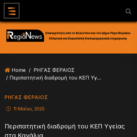
S
k
i
p
t
o
c
o
n
Home
/
ΡΗΓΑΣ ΦΕΡΑΙΟΣ
t
/ Περιπατητική διαδρομή του ΚΕΠ Υγείας στα Κανάλια
e
n
t
ΡΗΓΑΣ ΦΕΡΑΙΟΣ
11 Μαΐου, 2025
Περιπατητική διαδρομή του ΚΕΠ Υγείας
στα Κανάλια