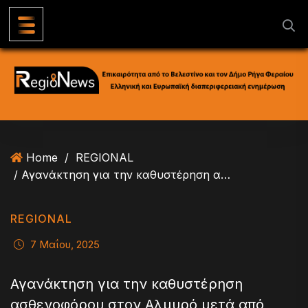
S
k
i
p
t
o
c
o
n
Home
/
REGIONAL
t
/ Αγανάκτηση για την καθυστέρηση ασθενοφόρου στον Αλμυρό μετά από τροχαίο
e
n
t
REGIONAL
7 Μαΐου, 2025
Αγανάκτηση για την καθυστέρηση
ασθενοφόρου στον Αλμυρό μετά από