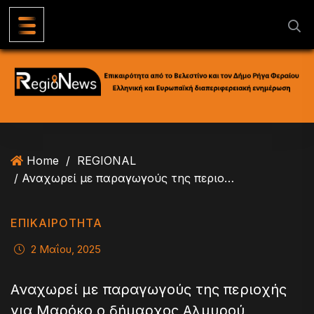
S
k
i
p
t
o
c
o
n
Home
/
REGIONAL
t
/ Αναχωρεί με παραγωγούς της περιοχής για Μαρόκο ο δήμαρχος Αλμυρού
e
n
t
ΕΠΙΚΑΙΡΟΤΗΤΑ
2 Μαΐου, 2025
Αναχωρεί με παραγωγούς της περιοχής
για Μαρόκο ο δήμαρχος Αλμυρού