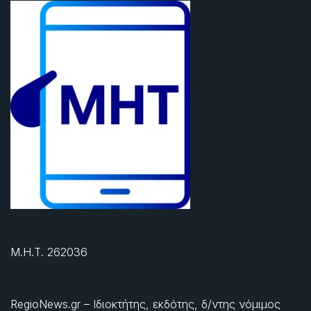
Μ.Η.Τ. 262036
RegioNews.gr – Ιδιοκτήτης, εκδότης, δ/ντης νόμιμος