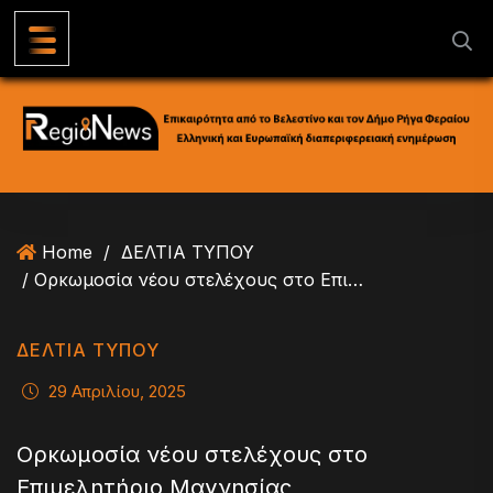
S
k
i
p
t
o
c
o
n
Home
/
ΔΕΛΤΙΑ ΤΥΠΟΥ
t
/ Ορκωμοσία νέου στελέχους στο Επιμελητήριο Μαγνησίας
e
n
t
ΔΕΛΤΙΑ ΤΥΠΟΥ
29 Απριλίου, 2025
Ορκωμοσία νέου στελέχους στο
Επιμελητήριο Μαγνησίας