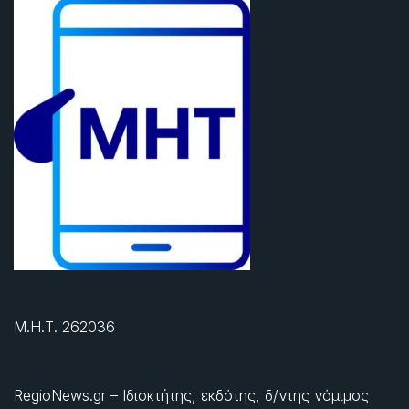
Μ.Η.Τ. 262036
RegioNews.gr – Ιδιοκτήτης, εκδότης, δ/ντης νόμιμος