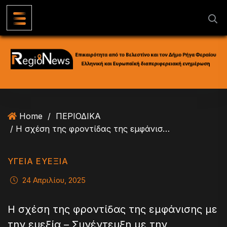
S
k
i
p
t
o
c
o
n
Home
/
ΠΕΡΙΟΔΙΚΑ
t
/ Η σχέση της φροντίδας της εμφάνισης με την ευεξία – Συνέντευξη με την επιχειρηματία Γεωργία Τούσια
e
n
t
ΥΓΕΊΑ ΕΥΕΞΊΑ
24 Απριλίου, 2025
Η σχέση της φροντίδας της εμφάνισης με
την ευεξία – Συνέντευξη με την