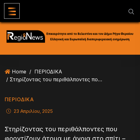
S
k
i
p
t
o
c
o
n
Home
/
ΠΕΡΙΟΔΙΚΑ
t
/ Στηρίζοντας του περιθάλποντες που φροντίζουν άτομα με άνοια στο σπίτι – Γράφει η Καλλιόπη Κουφογιάννη
e
n
t
ΠΕΡΙΟΔΙΚΑ
23 Απριλίου, 2025
Στηρίζοντας του περιθάλποντες που
φροντίζουν άτομα με άνοια στο σπίτι –