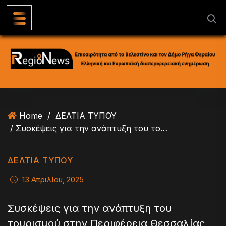
S
k
i
p
t
o
c
o
n
Home
/
ΔΕΛΤΙΑ ΤΥΠΟΥ
t
/ Συσκέψεις για την ανάπτυξη του τουρισμού στην Περιφέρεια Θεσσαλίας
e
n
t
ΔΕΛΤΙΑ ΤΥΠΟΥ
13 Απριλίου, 2025
Συσκέψεις για την ανάπτυξη του
τουρισμού στην Περιφέρεια Θεσσαλίας