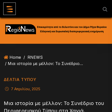
S
k
i
p
t
o
c
o
n
Home
/
RNEWS
t
/ Μια ιστορία με μέλλον: Το Συνέδριο του Περιφερειακού Τύπου στα Χανιά, εφαλτήριο για την επόμενη μέρα
e
n
t
ΔΕΛΤΙΑ ΤΥΠΟΥ
7 Απριλίου, 2025
Μια ιστορία με μέλλον: Το Συνέδριο του
Περιφερειακού Τύπου στα Χανιά,