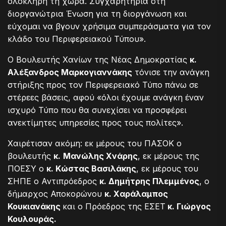
ολόκληρη τη χώρα. Συγχαρητήρια στη
διοργανώτρια Ένωση για τη διοργάνωση και
εύχομαι να βγουν χρήσιμα συμπεράσματα για τον
κλάδο του Περιφερειακού Τύπου».
Ο Βουλευτής Χανίων της Νέας Δημοκρατίας
κ.
Αλέξανδρος Μαρκογιαννάκης
τόνισε την ανάγκη
στήριξης προς τον Περιφερειακό Τύπο πάνω σε
στέρεες βάσεις, αφού «όλοι έχουμε ανάγκη έναν
ισχυρό Τύπο που θα συνεχίσει να προσφέρει
ανεκτίμητες υπηρεσίες προς τους πολίτες».
Χαιρέτισαν ακόμη: εκ μέρους του ΠΑΣΟΚ ο
βουλευτής
κ.
Μανώλης Χνάρης
, εκ μέρους της
ΠΟΕΣΥ ο
κ. Κώστας Βασιλάκης
, εκ μέρους του
ΣΗΠΕ ο Αντιπρόεδρος
κ. Δημήτρης Πλεμμένος
, ο
δήμαρχος Αποκορώνου
κ. Χαράλαμπος
Κουκιανάκης
και ο Πρόεδρος της ΕΣΕΤ
κ. Γιώργος
Κουλουράς.