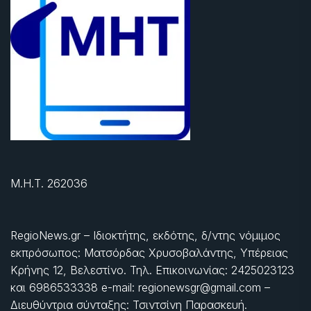
Μ.Η.Τ. 262036
RegioNews.gr – Ιδιοκτήτης, εκδότης, δ/ντης νόμιμος
εκπρόσωπος: Ματσόρδας Χρυσοβαλάντης, Υπέρειας
Κρήνης 12, Βελεστίνο. Τηλ. Επικοινωνίας: 2425023123
και 6986533338 e-mail: regionewsgr@gmail.com –
Διευθύντρια σύνταξης: Τσιντσίνη Παρασκευή.