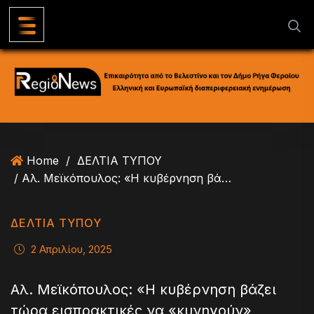
S
k
i
p
t
o
c
o
n
Home
/
ΔΕΛΤΙΑ ΤΥΠΟΥ
t
/ Αλ. Μεϊκόπουλος: «Η κυβέρνηση βάζει τώρα εισπρακτικές να «κυνηγούν» πολίτες για οφειλές στον ΕΦΚΑ»
e
n
t
ΔΕΛΤΙΑ ΤΥΠΟΥ
2 Απριλίου, 2025
Αλ. Μεϊκόπουλος: «Η κυβέρνηση βάζει
τώρα εισπρακτικές να «κυνηγούν»