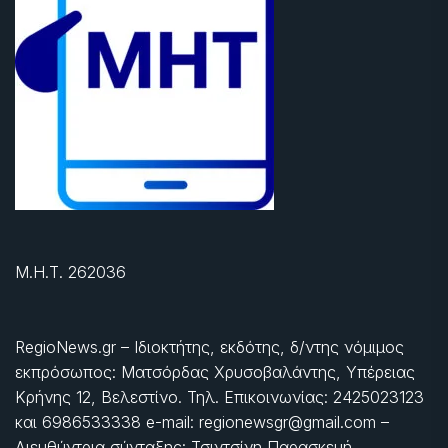
Μ.Η.Τ. 262036
RegioNews.gr – Ιδιοκτήτης, εκδότης, δ/ντης νόμιμος
εκπρόσωπος: Ματσόρδας Χρυσοβαλάντης, Υπέρειας
Κρήνης 12, Βελεστίνο. Τηλ. Επικοινωνίας: 2425023123
και 6986533338 e-mail: regionewsgr@gmail.com –
Διευθύντρια σύνταξης: Τσιντσίνη Παρασκευή.