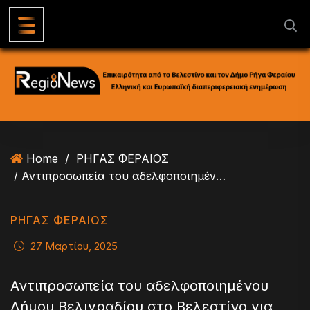
S
k
i
p
t
o
c
o
n
Home
/
ΡΗΓΑΣ ΦΕΡΑΙΟΣ
t
/ Αντιπροσωπεία του αδελφοποιημένου Δήμου Βελιγραδίου στο Βελεστίνο για την 25η
e
n
t
ΡΗΓΑΣ ΦΕΡΑΙΟΣ
27 Μαρτίου, 2025
Αντιπροσωπεία του αδελφοποιημένου
Δήμου Βελιγραδίου στο Βελεστίνο για