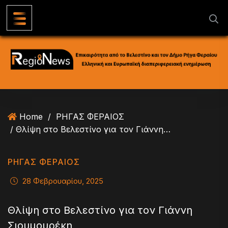
S
k
i
p
t
o
c
o
n
Home
/
ΡΗΓΑΣ ΦΕΡΑΙΟΣ
t
/ Θλίψη στο Βελεστίνο για τον Γιάννη Σιουμουρέκη
e
n
t
ΡΗΓΑΣ ΦΕΡΑΙΟΣ
28 Φεβρουαρίου, 2025
Θλίψη στο Βελεστίνο για τον Γιάννη
Σιουμουρέκη