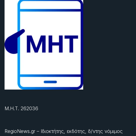
Μ.Η.Τ. 262036
RegioNews.gr – Ιδιοκτήτης, εκδότης, δ/ντης νόμιμος