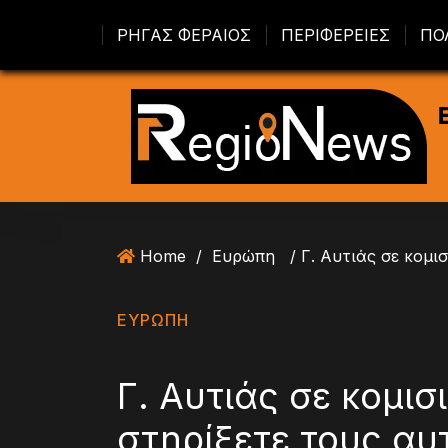
S
ΡΗΓΑΣ ΦΕΡΑΙΟΣ
ΠΕΡΙΦΕΡΕΙΕΣ
ΠΟ
k
i
p
t
o
c
o
n
t
Home
/
Ευρώπη
e
n
t
ΕΥΡΏΠΗ
Γ. Αυτιάς σε κομισ
στηρίξετε τους α