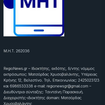
Μ.Η.Τ. 262036
RegioNews.gr – Ιδιοκτήτης, εκδότης, δ/ντης νόμιμος
εκπρόσωπος: Ματσόρδας Χρυσοβαλάντης, Υπέρειας
Κρήνης 12, Βελεστίνο. Τηλ. Επικοινωνίας: 2425023123
και 6986533338 e-mail: regionewsgr@gmail.com –
Διευθύντρια σύνταξης: Τσιντσίνη Παρασκευή.
Διαχειριστής-ιδιοκτήτης domain: Ματσόρδας
Χρυσοβαλάντης