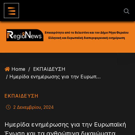
S
k
i
p
t
o
c
o
n
Home
/
ΕΚΠΑΙΔΕΥΣΗ
t
/ Ημερίδα ενημέρωσης για την Ευρωπαϊκή Ένωση και τα ανθρώπινα δικαιώματα ετοιμάζει το ΓΕΛ Αλμυρού
e
n
t
ΕΚΠΑΙΔΕΥΣΗ
2 Δεκεμβρίου, 2024
Ημερίδα ενημέρωσης για την Ευρωπαϊκή
Ένωση και τα ανθρώπινα δικαιώματα