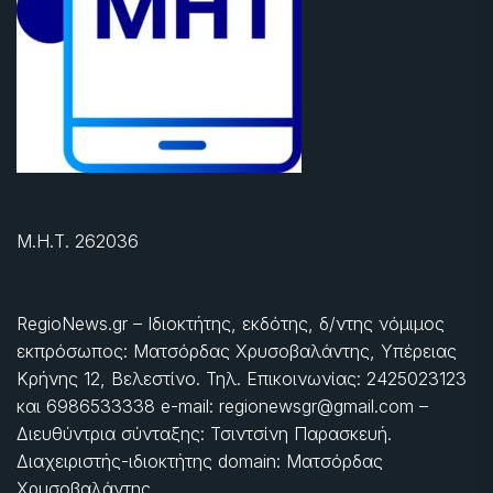
Μ.Η.Τ. 262036
RegioNews.gr – Ιδιοκτήτης, εκδότης, δ/ντης νόμιμος
εκπρόσωπος: Ματσόρδας Χρυσοβαλάντης, Υπέρειας
Κρήνης 12, Βελεστίνο. Τηλ. Επικοινωνίας: 2425023123
και 6986533338 e-mail: regionewsgr@gmail.com –
Διευθύντρια σύνταξης: Τσιντσίνη Παρασκευή.
Διαχειριστής-ιδιοκτήτης domain: Ματσόρδας
Χρυσοβαλάντης