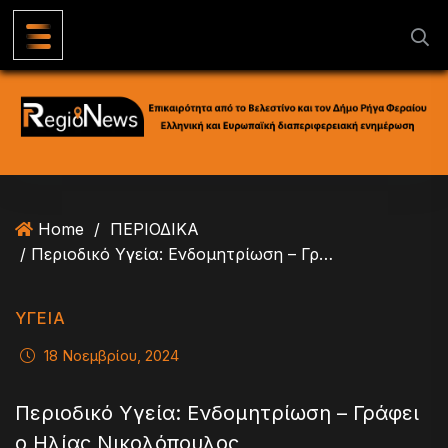
S
k
i
p
t
o
c
o
n
Home
/
ΠΕΡΙΟΔΙΚΑ
t
/ Περιοδικό Υγεία: Ενδομητρίωση – Γράφει ο Ηλίας Νικολόπουλος
e
n
t
ΥΓΕΊΑ
18 Νοεμβρίου, 2024
Περιοδικό Υγεία: Ενδομητρίωση – Γράφει
ο Ηλίας Νικολόπουλος