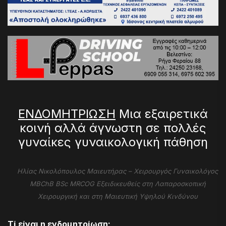
ΕΝΔΟΜΗΤΡΙΩΣΗ
Μια εξαιρετικά
κοινή αλλά άγνωστη σε πολλές
γυναίκες γυναικολογική πάθηση
Ηλίας Νικολόπουλος Μαιευτήρας – Χειρουργός Γυναικολόγος
MBChB BSc MRCOG Εξειδικευθείς στη Λαπαροσκοπική
Χειρουργική και στη Μαιευτική Υψηλού Κινδύνου
Τί είναι η ενδομητρίωση;