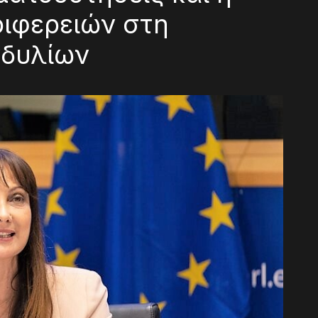
ριφερειών στη
νδυλίων