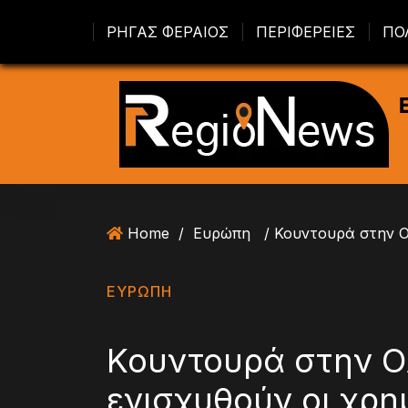
S
ΡΗΓΑΣ ΦΕΡΑΙΟΣ
ΠΕΡΙΦΕΡΕΙΕΣ
ΠΟ
k
i
p
t
o
c
o
n
t
Home
/
Ευρώπη
e
n
t
ΕΥΡΏΠΗ
Κουντουρά στην Ο
ενισχυθούν οι χρη