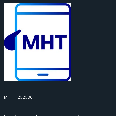
Μ.Η.Τ. 262036