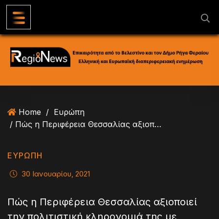
S
k
i
p
t
o
c
o
n
Home
/
Ευρώπη
t
/ Πώς η Περιφέρεια Θεσσαλίας αξιοποιεί την πολιτιστική κληρονομιά της με πόρους από την Πολιτική Συνοχής
e
n
t
ΕΥΡΏΠΗ
30 Ιανουαρίου, 2021
Πώς η Περιφέρεια Θεσσαλίας αξιοποιεί
την πολιτιστική κληρονομιά της με