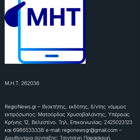
Μ.Η.Τ. 262036
RegioNews.gr – Ιδιοκτήτης, εκδότης, δ/ντης νόμιμος
εκπρόσωπος: Ματσόρδας Χρυσοβαλάντης, Υπέρειας
Κρήνης 12, Βελεστίνο. Τηλ. Επικοινωνίας: 2425023123
και 6986533338 e-mail: regionewsgr@gmail.com –
Διευθύντρια σύνταξης: Τσιντσίνη Παρασκευή.