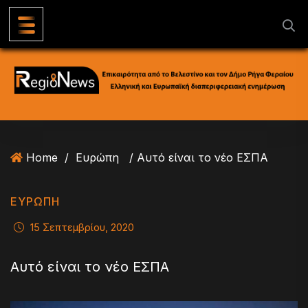
S
k
i
p
t
o
c
o
n
Home
/
Ευρώπη
/ Αυτό είναι το νέο ΕΣΠΑ
t
e
n
ΕΥΡΏΠΗ
t
15 Σεπτεμβρίου, 2020
Αυτό είναι το νέο ΕΣΠΑ