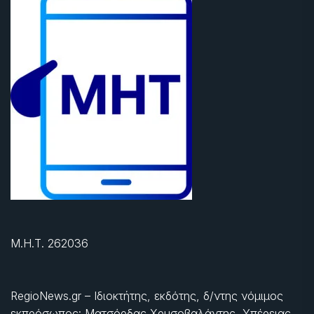
Μ.Η.Τ. 262036
RegioNews.gr – Ιδιοκτήτης, εκδότης, δ/ντης νόμιμος
εκπρόσωπος: Ματσόρδας Χρυσοβαλάντης, Υπέρειας