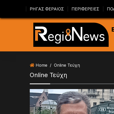
S
ΡΗΓΑΣ ΦΕΡΑΙΟΣ
ΠΕΡΙΦΕΡΕΙΕΣ
ΠΟ
k
i
p
t
o
c
o
n
t
Home
/
Online Τεύχη
e
n
Online Τεύχη
t